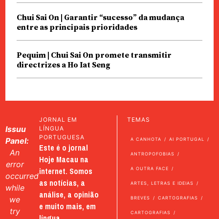
Chui Sai On | Garantir “sucesso” da mudança
entre as principais prioridades
Pequim | Chui Sai On promete transmitir
directrizes a Ho Iat Seng
JORNAL EM
TEMAS
Issuu
LÍNGUA
PORTUGUESA
Panel:
A CANHOTA
AI PORTUGAL
Este é o jornal
An
ANTROPOFOBIAS
Hoje Macau na
error
internet. Somos
A OUTRA FACE
occurred
as notícias, a
ARTES, LETRAS E IDEIAS
while
análise, a opinião
we
BREVES
CARTOGRAFIAS
e muito mais, em
try
CARTOGRAFIAS
língua