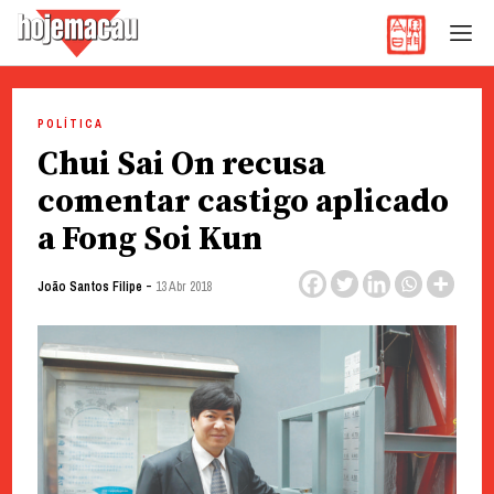
Hoje Macau
Jornal em Língua Portuguesa
Skip
to
POLÍTICA
content
Chui Sai On recusa
comentar castigo aplicado
a Fong Soi Kun
-
João Santos Filipe
13 Abr 2018