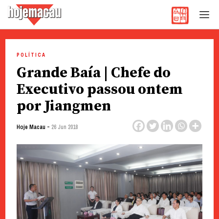
Hoje Macau
Jornal em Língua Portuguesa
Skip
to
POLÍTICA
content
Grande Baía | Chefe do
Executivo passou ontem
por Jiangmen
-
Hoje Macau
26 Jun 2018