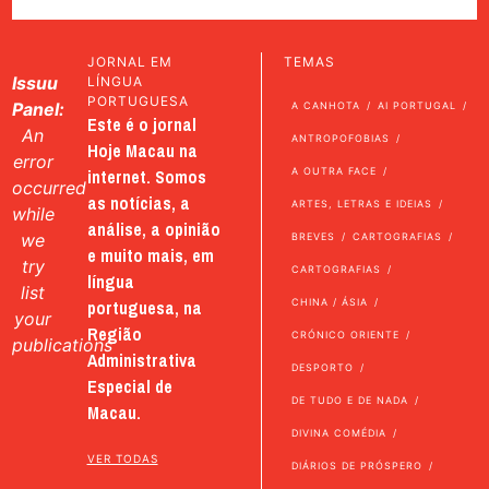
JORNAL EM
TEMAS
Issuu
LÍNGUA
PORTUGUESA
Panel:
A CANHOTA
AI PORTUGAL
Este é o jornal
An
ANTROPOFOBIAS
Hoje Macau na
error
internet. Somos
A OUTRA FACE
occurred
as notícias, a
ARTES, LETRAS E IDEIAS
while
análise, a opinião
we
BREVES
CARTOGRAFIAS
e muito mais, em
try
CARTOGRAFIAS
língua
list
portuguesa, na
CHINA / ÁSIA
your
Região
CRÓNICO ORIENTE
publications
Administrativa
DESPORTO
Especial de
DE TUDO E DE NADA
Macau.
DIVINA COMÉDIA
VER TODAS
DIÁRIOS DE PRÓSPERO