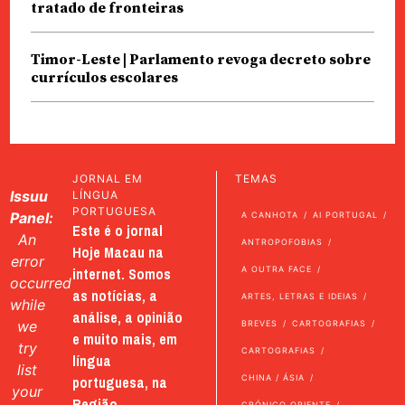
tratado de fronteiras
Timor-Leste | Parlamento revoga decreto sobre
currículos escolares
JORNAL EM
TEMAS
Issuu
LÍNGUA
PORTUGUESA
Panel:
A CANHOTA
AI PORTUGAL
Este é o jornal
An
ANTROPOFOBIAS
Hoje Macau na
error
internet. Somos
A OUTRA FACE
occurred
as notícias, a
ARTES, LETRAS E IDEIAS
while
análise, a opinião
we
BREVES
CARTOGRAFIAS
e muito mais, em
try
CARTOGRAFIAS
língua
list
portuguesa, na
CHINA / ÁSIA
your
Região
CRÓNICO ORIENTE