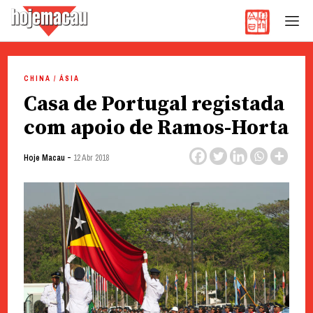
Hoje Macau
Jornal em Língua Portuguesa
Skip
to
CHINA / ÁSIA
content
Casa de Portugal registada
com apoio de Ramos-Horta
-
Hoje Macau
12 Abr 2018