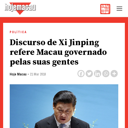
Hoje Macau
Jornal em Língua Portuguesa
Skip
to
POLÍTICA
content
Discurso de Xi Jinping
refere Macau governado
pelas suas gentes
-
Hoje Macau
21 Mar 2018