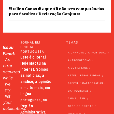
Vitalino Canas diz que AR não tem competências
para fiscalizar Declaração Conjunta
JORNAL EM
TEMAS
Issuu
LÍNGUA
PORTUGUESA
Panel:
A CANHOTA
AI PORTUGAL
Este é o jornal
An
ANTROPOFOBIAS
Hoje Macau na
error
internet. Somos
A OUTRA FACE
occurred
as notícias, a
ARTES, LETRAS E IDEIAS
while
análise, a opinião
we
BREVES
CARTOGRAFIAS
e muito mais, em
try
CARTOGRAFIAS
língua
list
portuguesa, na
CHINA / ÁSIA
your
Região
CRÓNICO ORIENTE
publications
Administrativa
DESPORTO