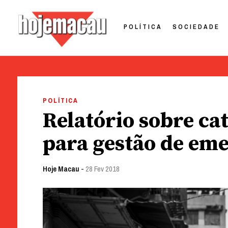
POLÍTICA
SOCIEDADE
Hoje Macau
Jornal em Língua Portuguesa
Skip
to
POLÍTICA
content
Relatório sobre ca
para gestão de em
Hoje Macau
-
28 Fev 2018