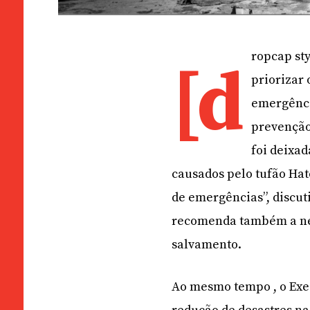
ropcap st
[d
priorizar
emergênci
prevenção
foi deixad
causados pelo tufão Hat
de emergências”, discu
recomenda também a nec
salvamento.
Ao mesmo tempo , o Exe