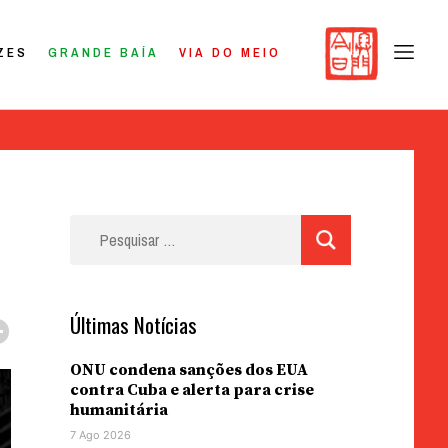
ZES
GRANDE BAÍA
VIA DO MEIO
Pesquisar
por:
Últimas Notícias
ONU condena sanções dos EUA
contra Cuba e alerta para crise
humanitária
7 Ago 2026