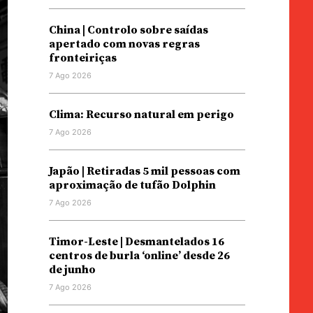
China | Controlo sobre saídas
apertado com novas regras
fronteiriças
7 Ago 2026
Clima: Recurso natural em perigo
7 Ago 2026
Japão | Retiradas 5 mil pessoas com
aproximação de tufão Dolphin
7 Ago 2026
Timor-Leste | Desmantelados 16
centros de burla ‘online’ desde 26
de junho
7 Ago 2026