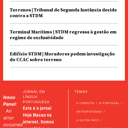
Terrenos | Tribunal de Segunda Instância decide
contra a STDM
Terminal Marítimo | STDM regressa à gestão em
regime de exclusividade
Edifício STDM | Moradores pedem investigação
do CCAC sobre terreno
JORNAL EM
TEMAS
Issuu
LÍNGUA
PORTUGUESA
Panel:
A CANHOTA
AI PORTUGAL
Este é o jornal
An
ANTROPOFOBIAS
Hoje Macau na
error
internet. Somos
A OUTRA FACE
occurred