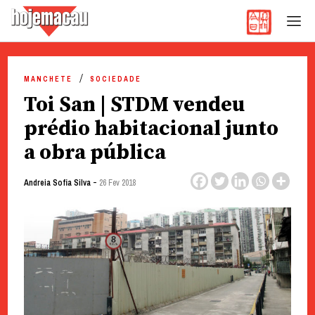
Hoje Macau
Jornal em Língua Portuguesa
Skip
to
MANCHETE
SOCIEDADE
content
Toi San | STDM vendeu
prédio habitacional junto
a obra pública
-
Andreia Sofia Silva
26 Fev 2018