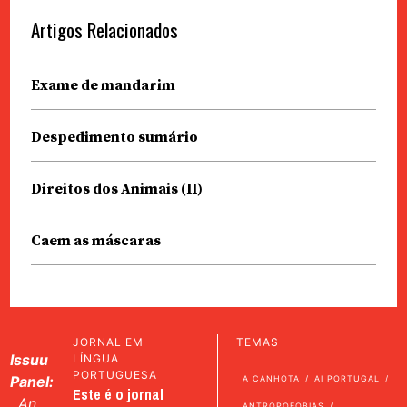
Artigos Relacionados
Exame de mandarim
Despedimento sumário
Direitos dos Animais (II)
Caem as máscaras
JORNAL EM
TEMAS
Issuu
LÍNGUA
PORTUGUESA
Panel:
A CANHOTA
AI PORTUGAL
Este é o jornal
An
ANTROPOFOBIAS