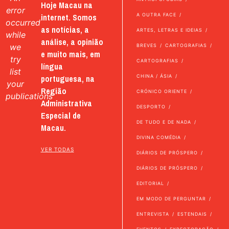
Hoje Macau na
error
internet. Somos
A OUTRA FACE
occurred
as notícias, a
ARTES, LETRAS E IDEIAS
while
análise, a opinião
we
BREVES
CARTOGRAFIAS
e muito mais, em
try
CARTOGRAFIAS
língua
list
portuguesa, na
CHINA / ÁSIA
your
Região
CRÓNICO ORIENTE
publications
Administrativa
DESPORTO
Especial de
DE TUDO E DE NADA
Macau.
DIVINA COMÉDIA
VER TODAS
DIÁRIOS DE PRÓSPERO
DIÁRIOS DE PRÓSPERO
EDITORIAL
EM MODO DE PERGUNTAR
ENTREVISTA
ESTENDAIS