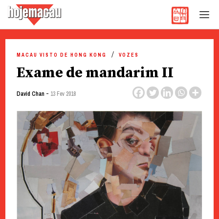
Hoje Macau
Jornal em Língua Portuguesa
Skip
to
MACAU VISTO DE HONG KONG
VOZES
content
Exame de mandarim II
-
David Chan
13 Fev 2018