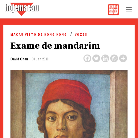
Hoje Macau
Jornal em Língua Portuguesa
Skip
to
MACAU VISTO DE HONG KONG
VOZES
content
Exame de mandarim
-
David Chan
30 Jan 2018