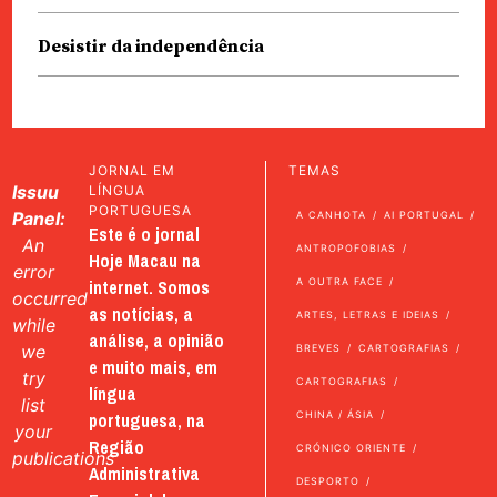
Desistir da independência
JORNAL EM
TEMAS
Issuu
LÍNGUA
PORTUGUESA
Panel:
A CANHOTA
AI PORTUGAL
Este é o jornal
An
ANTROPOFOBIAS
Hoje Macau na
error
internet. Somos
A OUTRA FACE
occurred
as notícias, a
ARTES, LETRAS E IDEIAS
while
análise, a opinião
we
BREVES
CARTOGRAFIAS
e muito mais, em
try
CARTOGRAFIAS
língua
list
portuguesa, na
CHINA / ÁSIA
your
Região
CRÓNICO ORIENTE
publications
Administrativa
DESPORTO