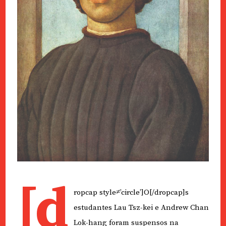
[d
ropcap style≠’circle’]O[/dropcap]s
estudantes Lau Tsz-kei e Andrew Chan
Lok-hang foram suspensos na