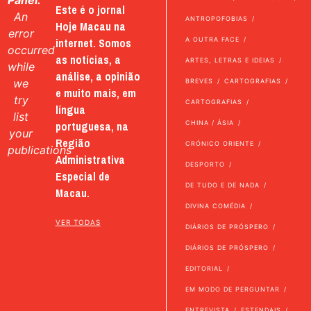
Este é o jornal
An
ANTROPOFOBIAS
Hoje Macau na
error
internet. Somos
A OUTRA FACE
occurred
as notícias, a
ARTES, LETRAS E IDEIAS
while
análise, a opinião
we
BREVES
CARTOGRAFIAS
e muito mais, em
try
CARTOGRAFIAS
língua
list
portuguesa, na
CHINA / ÁSIA
your
Região
CRÓNICO ORIENTE
publications
Administrativa
DESPORTO
Especial de
DE TUDO E DE NADA
Macau.
DIVINA COMÉDIA
VER TODAS
DIÁRIOS DE PRÓSPERO
DIÁRIOS DE PRÓSPERO
EDITORIAL
EM MODO DE PERGUNTAR
ENTREVISTA
ESTENDAIS