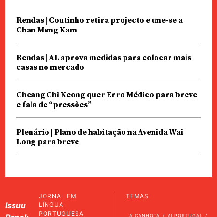
Rendas | Coutinho retira projecto e une-se a
Chan Meng Kam
Rendas | AL aprova medidas para colocar mais
casas no mercado
Cheang Chi Keong quer Erro Médico para breve
e fala de “pressões”
Plenário | Plano de habitação na Avenida Wai
Long para breve
JORNAL EM
TEMAS
Issuu
LÍNGUA
PORTUGUESA
Panel:
A CANHOTA
AI PORTUGAL