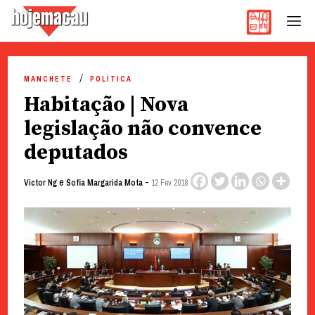
Hoje Macau
Jornal em Língua Portuguesa
Skip
to
MANCHETE
POLÍTICA
content
Habitação | Nova
legislação não convence
deputados
e
-
Victor Ng
Sofia Margarida Mota
12 Fev 2018