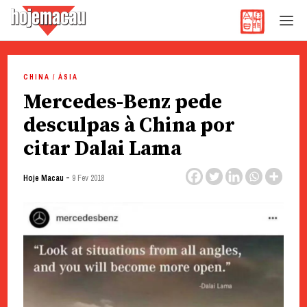
Hoje Macau
Jornal em Língua Portuguesa
Skip
to
CHINA / ÁSIA
content
Mercedes-Benz pede
desculpas à China por
citar Dalai Lama
-
Hoje Macau
9 Fev 2018