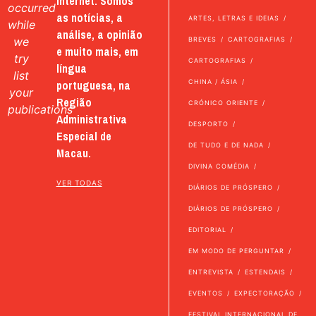
internet. Somos
occurred
as notícias, a
ARTES, LETRAS E IDEIAS
while
análise, a opinião
we
BREVES
CARTOGRAFIAS
e muito mais, em
try
CARTOGRAFIAS
língua
list
portuguesa, na
CHINA / ÁSIA
your
Região
CRÓNICO ORIENTE
publications
Administrativa
DESPORTO
Especial de
DE TUDO E DE NADA
Macau.
DIVINA COMÉDIA
VER TODAS
DIÁRIOS DE PRÓSPERO
DIÁRIOS DE PRÓSPERO
EDITORIAL
EM MODO DE PERGUNTAR
ENTREVISTA
ESTENDAIS
EVENTOS
EXPECTORAÇÃO
FESTIVAL INTERNACIONAL DE