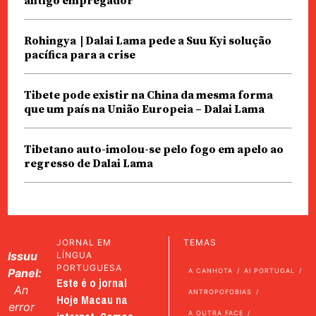
antigo empregador
Rohingya | Dalai Lama pede a Suu Kyi solução
pacífica para a crise
Tibete pode existir na China da mesma forma
que um país na União Europeia – Dalai Lama
Tibetano auto-imolou-se pelo fogo em apelo ao
regresso de Dalai Lama
JORNAL EM
TEMAS
Issuu
LÍNGUA
PORTUGUESA
Panel:
A CANHOTA
AI PORTUGAL
Este é o jornal
An
ANTROPOFOBIAS
Hoje Macau na
error
A OUTRA FACE