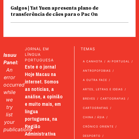
Galgos | Yat Yuen apresenta plano de
transferência de cães para o Pac On
JORNAL EM
TEMAS
Issuu
LÍNGUA
PORTUGUESA
Panel:
A CANHOTA
AI PORTUGAL
Este é o jornal
An
ANTROPOFOBIAS
Hoje Macau na
error
internet. Somos
A OUTRA FACE
occurred
as notícias, a
ARTES, LETRAS E IDEIAS
while
análise, a opinião
we
BREVES
CARTOGRAFIAS
e muito mais, em
try
CARTOGRAFIAS
língua
list
portuguesa, na
CHINA / ÁSIA
your
Região
CRÓNICO ORIENTE
publications
Administrativa
DESPORTO