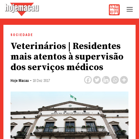
Hoje Macau
Jornal em Língua Portuguesa
Skip
to
SOCIEDADE
content
Veterinários | Residentes
mais atentos à supervisão
dos serviços médicos
-
Hoje Macau
18 Dez 2017