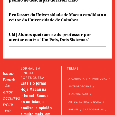
pedido de desculpas de Jason Chao
Professor da Universidade de Macau candidato a
reitor da Universidade de Coimbra
UM | Alunos queixam-se de professor por
atentar contra “Um País, Dois Sistemas”
JORNAL EM
TEMAS
Issuu
LÍNGUA
PORTUGUESA
Panel:
A CANHOTA
AI PORTUGAL
Este é o jornal
An
ANTROPOFOBIAS
Hoje Macau na
error
internet. Somos
A OUTRA FACE
occurred
as notícias, a
ARTES, LETRAS E IDEIAS
while
análise, a opinião
we
BREVES
CARTOGRAFIAS
e muito mais, em