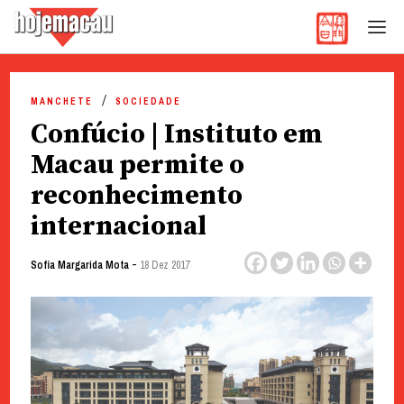
Hoje Macau
Jornal em Língua Portuguesa
Skip
to
MANCHETE
SOCIEDADE
content
Confúcio | Instituto em
Macau permite o
reconhecimento
internacional
-
Sofia Margarida Mota
18 Dez 2017