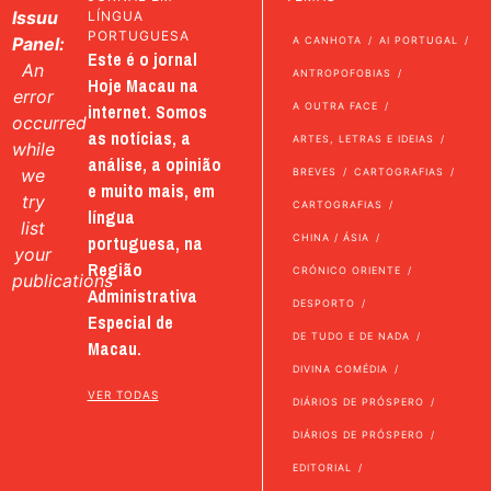
Issuu
LÍNGUA
PORTUGUESA
Panel:
A CANHOTA
AI PORTUGAL
Este é o jornal
An
ANTROPOFOBIAS
Hoje Macau na
error
internet. Somos
A OUTRA FACE
occurred
as notícias, a
ARTES, LETRAS E IDEIAS
while
análise, a opinião
we
BREVES
CARTOGRAFIAS
e muito mais, em
try
CARTOGRAFIAS
língua
list
portuguesa, na
CHINA / ÁSIA
your
Região
CRÓNICO ORIENTE
publications
Administrativa
DESPORTO
Especial de
DE TUDO E DE NADA
Macau.
DIVINA COMÉDIA
VER TODAS
DIÁRIOS DE PRÓSPERO
DIÁRIOS DE PRÓSPERO
EDITORIAL