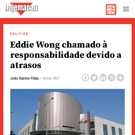
Hoje Macau
Jornal em Língua Portuguesa
Skip
to
POLÍTICA
content
Eddie Wong chamado à
responsabilidade devido a
atrasos
-
João Santos Filipe
14 Dez 2017