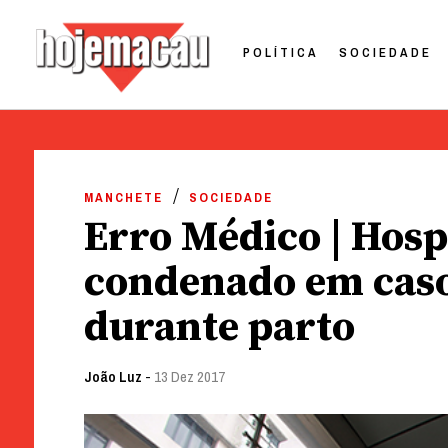
POLÍTICA
SOCIEDADE
Hoje Macau
Jornal em Língua Portuguesa
Skip
to
MANCHETE
SOCIEDADE
content
Erro Médico | Hosp
condenado em caso
durante parto
João Luz
-
13 Dez 2017