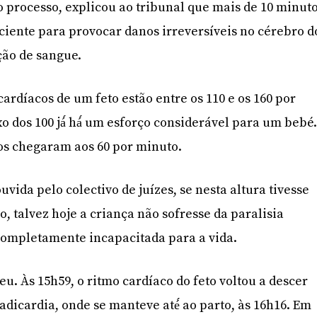
processo, explicou ao tribunal que mais de 10 minut
iciente para provocar danos irreversíveis no cérebro d
ção de sangue.
ardíacos de um feto estão entre os 110 e os 160 por
 dos 100 já́ há́ um esforço considerável para um bebé
os chegaram aos 60 por minuto.
ida pelo colectivo de juízes, se nesta altura tivesse
 talvez hoje a criança não sofresse da paralisia
completamente incapacitada para a vida.
u. Às 15h59, o ritmo cardíaco do feto voltou a descer
adicardia, onde se manteve até́ ao parto, às 16h16. Em