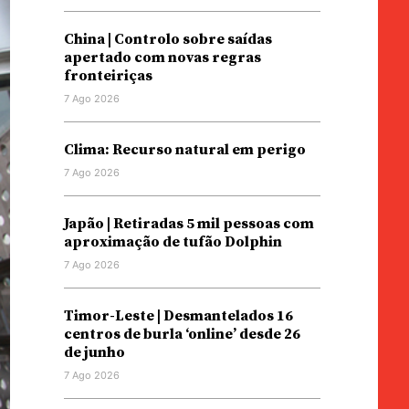
China | Controlo sobre saídas
apertado com novas regras
fronteiriças
7 Ago 2026
Clima: Recurso natural em perigo
7 Ago 2026
Japão | Retiradas 5 mil pessoas com
aproximação de tufão Dolphin
7 Ago 2026
Timor-Leste | Desmantelados 16
centros de burla ‘online’ desde 26
de junho
7 Ago 2026