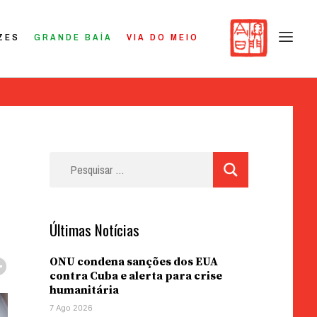
ZES
GRANDE BAÍA
VIA DO MEIO
Pesquisar
por:
Últimas Notícias
ONU condena sanções dos EUA
contra Cuba e alerta para crise
humanitária
7 Ago 2026