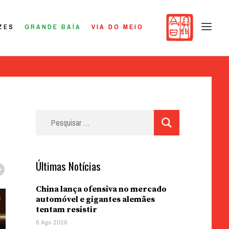
ZES
GRANDE BAÍA
VIA DO MEIO
Pesquisar
por:
Últimas Notícias
China lança ofensiva no mercado
automóvel e gigantes alemães
tentam resistir
6 Ago 2026