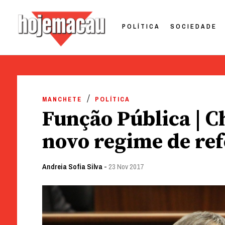
POLÍTICA
SOCIEDADE
Hoje Macau
Jornal em Língua Portuguesa
Skip
to
MANCHETE
POLÍTICA
content
Função Pública | C
novo regime de re
Andreia Sofia Silva
-
23 Nov 2017