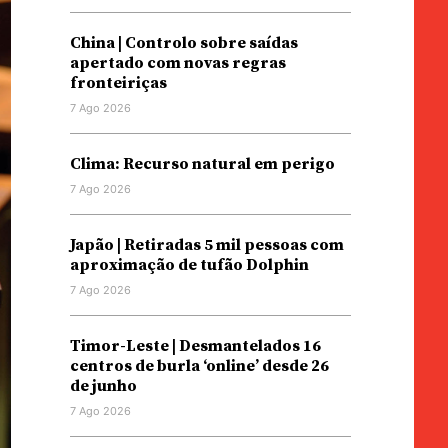
China | Controlo sobre saídas
apertado com novas regras
fronteiriças
7 Ago 2026
Clima: Recurso natural em perigo
7 Ago 2026
Japão | Retiradas 5 mil pessoas com
aproximação de tufão Dolphin
7 Ago 2026
Timor-Leste | Desmantelados 16
centros de burla ‘online’ desde 26
de junho
7 Ago 2026