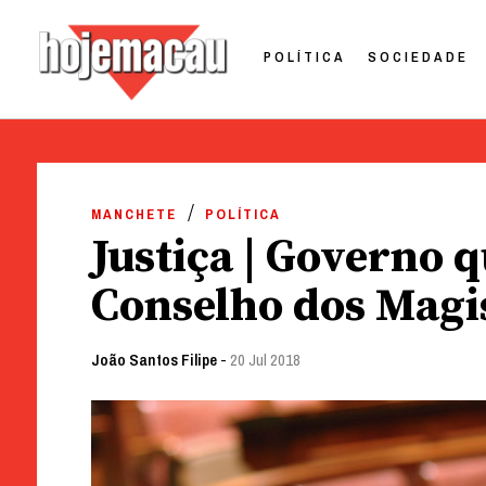
POLÍTICA
SOCIEDADE
Hoje Macau
Jornal em Língua Portuguesa
Skip
to
MANCHETE
POLÍTICA
content
Justiça | Governo 
Conselho dos Magis
João Santos Filipe
-
20 Jul 2018