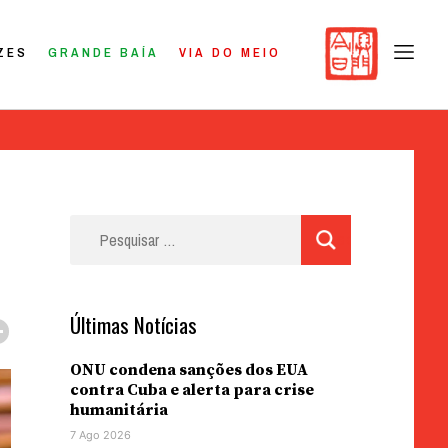
ZES
GRANDE BAÍA
VIA DO MEIO
Pesquisar
por:
Últimas Notícias
ONU condena sanções dos EUA
contra Cuba e alerta para crise
humanitária
7 Ago 2026