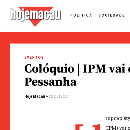
POLÍTICA
SOCIEDADE
Hoje Macau
Jornal em Língua Portuguesa
Skip
to
EVENTOS
content
Colóquio | IPM vai
Pessanha
Hoje Macau
-
26 Out 2017
ropcap sty
(IPM) vai