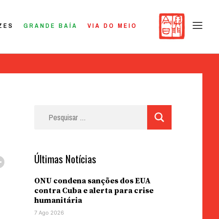
ZES
GRANDE BAÍA
VIA DO MEIO
Pesquisar
por:
Últimas Notícias
ONU condena sanções dos EUA
contra Cuba e alerta para crise
humanitária
7 Ago 2026