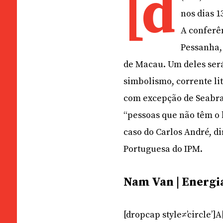
[d
nos dias 1
A conferê
Pessanha, 
de Macau. Um deles será
simbolismo, corrente li
com excepção de Seabra 
“pessoas que não têm o 
caso do Carlos André, di
Portuguesa do IPM.
Nam Van | Energi
[dropcap style≠’circle’]