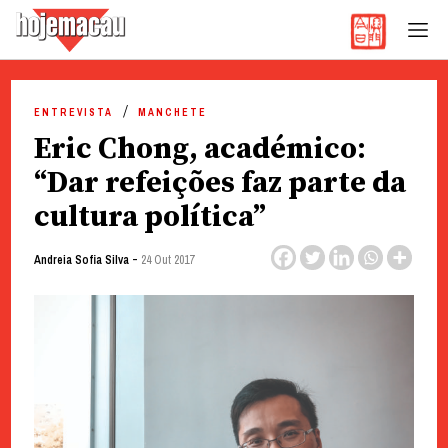
Hoje Macau
Jornal em Língua Portuguesa
Skip
to
ENTREVISTA
MANCHETE
content
Eric Chong, académico:
“Dar refeições faz parte da
cultura política”
-
Andreia Sofia Silva
24 Out 2017