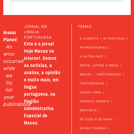
JORNAL EM
TEMAS
Issuu
LÍNGUA
PORTUGUESA
Panel:
A CANHOTA
AI PORTUGAL
Este é o jornal
An
ANTROPOFOBIAS
Hoje Macau na
error
internet. Somos
A OUTRA FACE
occurred
as notícias, a
ARTES, LETRAS E IDEIAS
while
análise, a opinião
we
BREVES
CARTOGRAFIAS
e muito mais, em
try
CARTOGRAFIAS
língua
list
portuguesa, na
CHINA / ÁSIA
your
Região
CRÓNICO ORIENTE
publications
Administrativa
DESPORTO
Especial de
DE TUDO E DE NADA
Macau.
DIVINA COMÉDIA