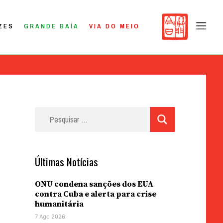
ZES
GRANDE BAÍA
VIA DO MEIO
Pesquisar
por:
Últimas Notícias
ONU condena sanções dos EUA
contra Cuba e alerta para crise
humanitária
7 Ago 2026