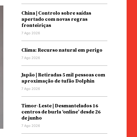
China | Controlo sobre saídas
apertado com novas regras
fronteiriças
7 Ago 2026
Clima: Recurso natural em perigo
7 Ago 2026
Japão | Retiradas 5 mil pessoas com
aproximação de tufão Dolphin
7 Ago 2026
Timor-Leste | Desmantelados 16
centros de burla ‘online’ desde 26
de junho
7 Ago 2026