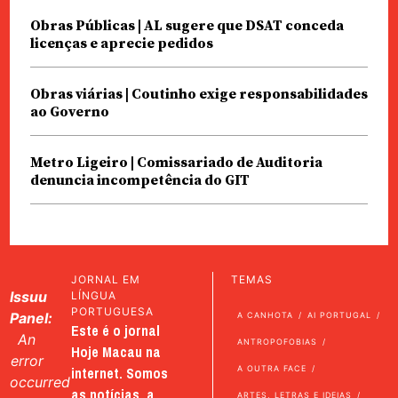
Obras Públicas | AL sugere que DSAT conceda
licenças e aprecie pedidos
Obras viárias | Coutinho exige responsabilidades
ao Governo
Metro Ligeiro | Comissariado de Auditoria
denuncia incompetência do GIT
JORNAL EM
TEMAS
Issuu
LÍNGUA
PORTUGUESA
Panel:
A CANHOTA
AI PORTUGAL
Este é o jornal
An
ANTROPOFOBIAS
Hoje Macau na
error
internet. Somos
A OUTRA FACE
occurred
as notícias, a
ARTES, LETRAS E IDEIAS