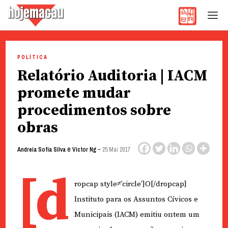
Hoje Macau
Jornal em Língua Portuguesa
Skip
to
POLÍTICA
content
Relatório Auditoria | IACM
promete mudar
procedimentos sobre
obras
e
-
Andreia Sofia Silva
Victor Ng
25 Mai 2017
[d
ropcap style≠’circle’]O[/dropcap]
Instituto para os Assuntos Cívicos e
Municipais (IACM) emitiu ontem um