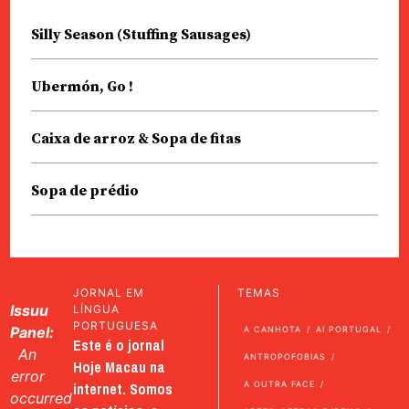
Silly Season (Stuffing Sausages)
Ubermón, Go !
Caixa de arroz & Sopa de fitas
Sopa de prédio
JORNAL EM
TEMAS
Issuu
LÍNGUA
PORTUGUESA
Panel:
A CANHOTA
AI PORTUGAL
Este é o jornal
An
ANTROPOFOBIAS
Hoje Macau na
error
internet. Somos
A OUTRA FACE
occurred