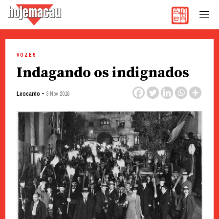
Hoje Macau
Jornal em Língua Portuguesa
Skip
to
VOZES
content
Indagando os indignados
-
Leocardo
3 Nov 2016