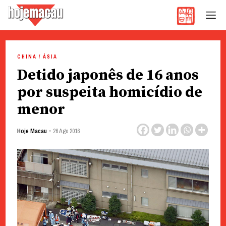
Hoje Macau
Jornal em Língua Portuguesa
Skip
to
CHINA / ÁSIA
content
Detido japonês de 16 anos
por suspeita homicídio de
menor
-
Hoje Macau
26 Ago 2016