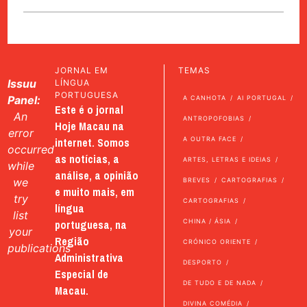
JORNAL EM
TEMAS
Issuu
LÍNGUA
PORTUGUESA
Panel:
A CANHOTA
AI PORTUGAL
Este é o jornal
An
ANTROPOFOBIAS
Hoje Macau na
error
internet. Somos
A OUTRA FACE
occurred
as notícias, a
ARTES, LETRAS E IDEIAS
while
análise, a opinião
we
BREVES
CARTOGRAFIAS
e muito mais, em
try
CARTOGRAFIAS
língua
list
portuguesa, na
CHINA / ÁSIA
your
Região
CRÓNICO ORIENTE
publications
Administrativa
DESPORTO
Especial de
DE TUDO E DE NADA
Macau.
DIVINA COMÉDIA