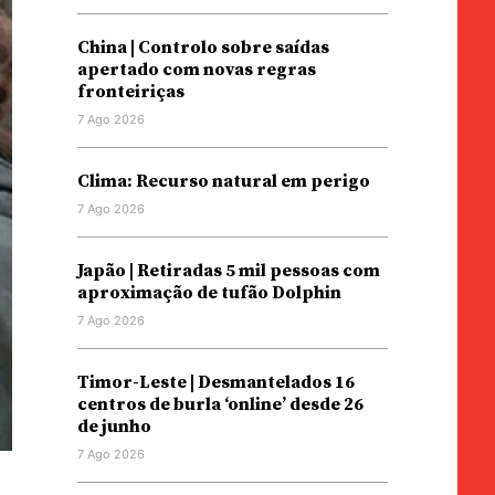
China | Controlo sobre saídas
apertado com novas regras
fronteiriças
7 Ago 2026
Clima: Recurso natural em perigo
7 Ago 2026
Japão | Retiradas 5 mil pessoas com
aproximação de tufão Dolphin
7 Ago 2026
Timor-Leste | Desmantelados 16
centros de burla ‘online’ desde 26
de junho
7 Ago 2026