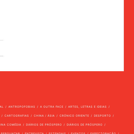
AL
ANTROPOFOBIAS
A OUTRA FACE
ARTES, LETRAS E IDEIAS
CARTOGRAFIAS
CHINA / ÁSIA
CRÓNICO ORIENTE
DESPORTO
VINA COMÉDIA
DIÁRIOS DE PRÓSPERO
DIÁRIOS DE PRÓSPERO
 PERGUNTAR
ENTREVISTA
ESTENDAIS
EVENTOS
EXPECTORAÇÃO