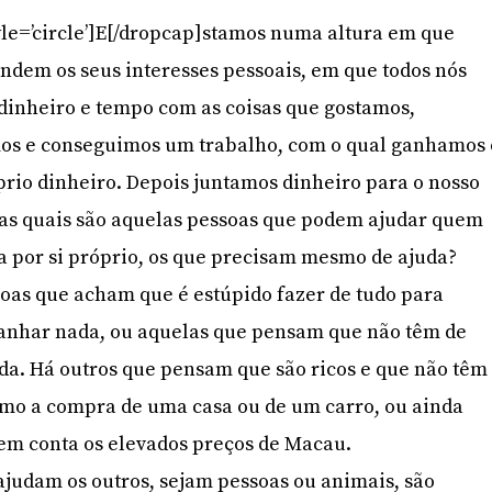
yle=’circle’]E[/dropcap]stamos numa altura em que
endem os seus interesses pessoais, em que todos nós
dinheiro e tempo com as coisas que gostamos,
s e conseguimos um trabalho, com o qual ganhamos 
prio dinheiro. Depois juntamos dinheiro para o nosso
mas quais são aquelas pessoas que podem ajudar quem
 por si próprio, os que precisam mesmo de ajuda?
oas que acham que é estúpido fazer de tudo para
ganhar nada, ou aquelas que pensam que não têm de
da. Há outros que pensam que são ricos e que não têm
omo a compra de uma casa ou de um carro, ou ainda
o em conta os elevados preços de Macau.
ajudam os outros, sejam pessoas ou animais, são