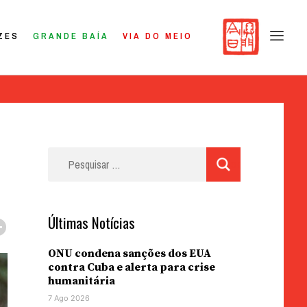
ZES
GRANDE BAÍA
VIA DO MEIO
Pesquisar
por:
Últimas Notícias
ONU condena sanções dos EUA
contra Cuba e alerta para crise
humanitária
7 Ago 2026