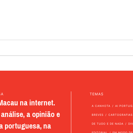
SA
TEMAS
Macau na internet.
A CANHOTA
AI PORTUG
análise, a opinião e
BREVES
CARTOGRAFIAS
a portuguesa, na
DE TUDO E DE NADA
DI
EDITORIAL
EM MODO DE