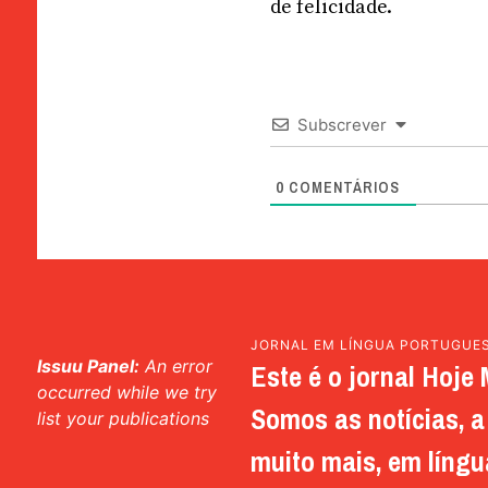
de felicidade.
Subscrever
0
COMENTÁRIOS
JORNAL EM LÍNGUA PORTUGUE
Issuu Panel:
An error
Este é o jornal Hoje 
occurred while we try
Somos as notícias, a 
list your publications
muito mais, em língu