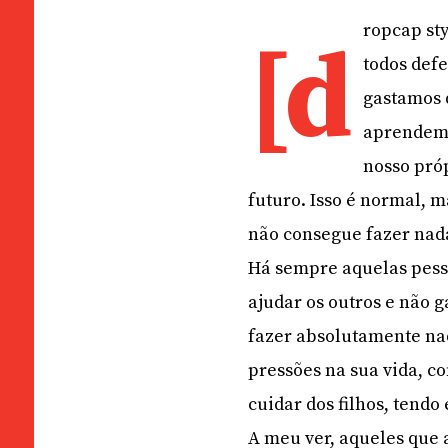
ropcap st
[d
todos def
gastamos 
aprendemo
nosso pró
futuro. Isso é normal, 
não consegue fazer nada
Há sempre aquelas pess
ajudar os outros e não 
fazer absolutamente na
pressões na sua vida, c
cuidar dos filhos, tend
A meu ver, aqueles que 