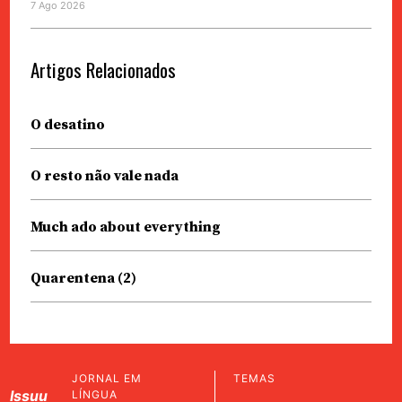
7 Ago 2026
Artigos Relacionados
O desatino
O resto não vale nada
Much ado about everything
Quarentena (2)
JORNAL EM
TEMAS
Issuu
LÍNGUA