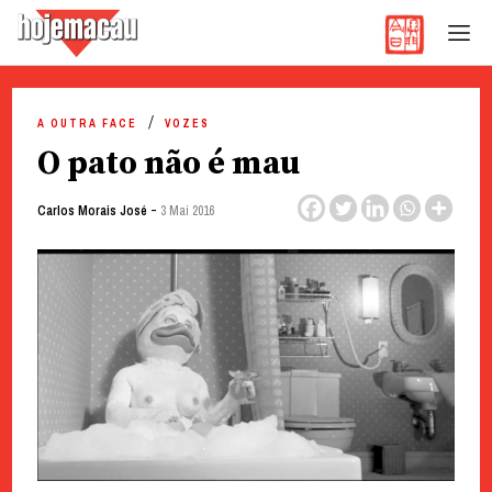
Hoje Macau
Jornal em Língua Portuguesa
Skip
to
A OUTRA FACE
VOZES
content
O pato não é mau
-
Carlos Morais José
3 Mai 2016