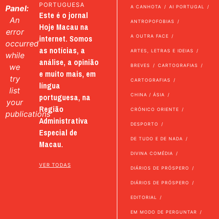
PORTUGUESA
Panel:
A CANHOTA
AI PORTUGAL
Este é o jornal
An
ANTROPOFOBIAS
Hoje Macau na
error
internet. Somos
A OUTRA FACE
occurred
as notícias, a
ARTES, LETRAS E IDEIAS
while
análise, a opinião
we
BREVES
CARTOGRAFIAS
e muito mais, em
try
CARTOGRAFIAS
língua
list
portuguesa, na
CHINA / ÁSIA
your
Região
CRÓNICO ORIENTE
publications
Administrativa
DESPORTO
Especial de
DE TUDO E DE NADA
Macau.
DIVINA COMÉDIA
VER TODAS
DIÁRIOS DE PRÓSPERO
DIÁRIOS DE PRÓSPERO
EDITORIAL
EM MODO DE PERGUNTAR