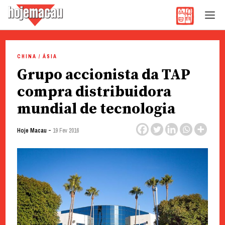
Hoje Macau
Jornal em Língua Portuguesa
Skip
to
CHINA / ÁSIA
content
Grupo accionista da TAP
compra distribuidora
mundial de tecnologia
-
Hoje Macau
19 Fev 2016