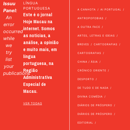
Issuu
LÍNGUA
PORTUGUESA
Panel:
A CANHOTA
AI PORTUGAL
Este é o jornal
An
ANTROPOFOBIAS
Hoje Macau na
error
internet. Somos
A OUTRA FACE
occurred
as notícias, a
ARTES, LETRAS E IDEIAS
while
análise, a opinião
we
BREVES
CARTOGRAFIAS
e muito mais, em
try
CARTOGRAFIAS
língua
list
portuguesa, na
CHINA / ÁSIA
your
Região
CRÓNICO ORIENTE
publications
Administrativa
DESPORTO
Especial de
DE TUDO E DE NADA
Macau.
DIVINA COMÉDIA
VER TODAS
DIÁRIOS DE PRÓSPERO
DIÁRIOS DE PRÓSPERO
EDITORIAL