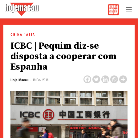
Hoje Macau
Jornal em Língua Portuguesa
Skip
to
CHINA / ÁSIA
content
ICBC | Pequim diz-se
disposta a cooperar com
Espanha
-
Hoje Macau
19 Fev 2016