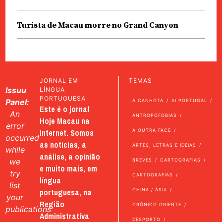
Turista de Macau morre no Grand Canyon
JORNAL EM
TEMAS
Issuu
LÍNGUA
PORTUGUESA
Panel:
A CANHOTA
AI PORTUGAL
Este é o jornal
An
ANTROPOFOBIAS
Hoje Macau na
error
internet. Somos
A OUTRA FACE
occurred
as notícias, a
ARTES, LETRAS E IDEIAS
while
análise, a opinião
we
BREVES
CARTOGRAFIAS
e muito mais, em
try
CARTOGRAFIAS
língua
list
portuguesa, na
CHINA / ÁSIA
your
Região
CRÓNICO ORIENTE
publications
Administrativa
DESPORTO