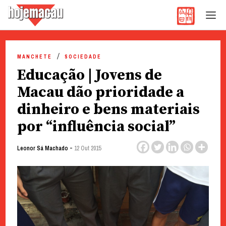
Hoje Macau
Jornal em Língua Portuguesa
Skip
to
MANCHETE
SOCIEDADE
content
Educação | Jovens de
Macau dão prioridade a
dinheiro e bens materiais
por “influência social”
-
Leonor Sá Machado
12 Out 2015