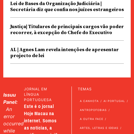
Lei de Bases da Organização Judiciária |
Secretária diz que confia nos juízes estrangeiros
Justiça| Titulares de principais cargos vão poder
recorrer, à excepção do Chefe do Executivo
AL | Agnes Lam revela intenções de apresentar
projecto de lei
JORNAL EM
TEMAS
Issuu
LÍNGUA
PORTUGUESA
Panel:
A CANHOTA
AI PORTUGAL
Este é o jornal
An
ANTROPOFOBIAS
Hoje Macau na
error
internet. Somos
A OUTRA FACE
occurred
as notícias, a
ARTES, LETRAS E IDEIAS
while