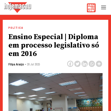
Hoje Macau
Jornal em Língua Portuguesa
Skip
to
POLÍTICA
content
Ensino Especial | Diploma
em processo legislativo só
em 2016
-
Filipa Araújo
28 Jul 2015