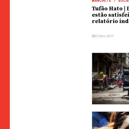
MANCHETE
SOCI
Tufão Hato |
estão satisfe
relatório in
23 Nov 2017