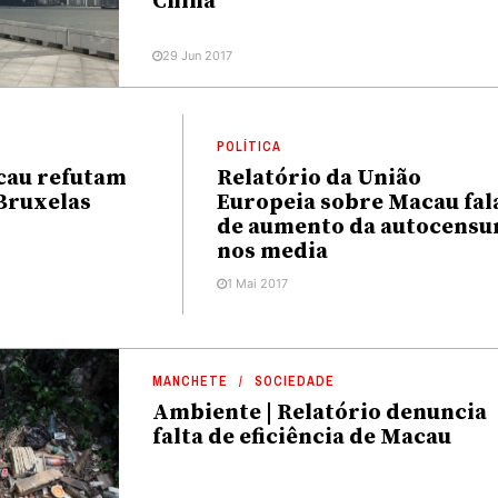
China
29 Jun 2017
POLÍTICA
cau refutam
Relatório da União
 Bruxelas
Europeia sobre Macau fal
de aumento da autocensu
nos media
1 Mai 2017
MANCHETE
SOCIEDADE
Ambiente | Relatório denuncia
falta de eficiência de Macau