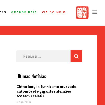
ZES
GRANDE BAÍA
VIA DO MEIO
Pesquisar
por:
Últimas Notícias
China lança ofensiva no mercado
automóvel e gigantes alemães
tentam resistir
6 Ago 2026