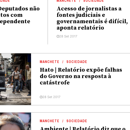
EDADE
MANCHETE
SOCIEDADE
 Deputados não
Acesso de jornalistas a
itos com
fontes judiciais e
dependente
governamentais é difícil,
aponta relatório
28 Set 2017
MANCHETE
SOCIEDADE
Hato | Relatório expõe falhas
do Governo na resposta à
catástrofe
28 Set 2017
MANCHETE
SOCIEDADE
Ambiente | Relatório diz que o