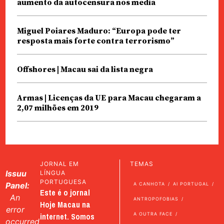
aumento da autocensura nos media
Miguel Poiares Maduro: “Europa pode ter
resposta mais forte contra terrorismo”
Offshores | Macau sai da lista negra
Armas | Licenças da UE para Macau chegaram a
2,07 milhões em 2019
JORNAL EM
TEMAS
Issuu
LÍNGUA
PORTUGUESA
Panel:
A CANHOTA
AI PORTUGAL
Este é o jornal
An
ANTROPOFOBIAS
Hoje Macau na
error
internet. Somos
A OUTRA FACE
occurred