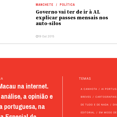
MANCHETE
POLÍTICA
Governo vai ter de ir à AL
explicar passes mensais nos
auto-silos
19 Out 2015
SA
TEMAS
Macau na internet.
A CANHOTA
AI PORTUG
análise, a opinião e
BREVES
CARTOGRAFIAS
a portuguesa, na
DE TUDO E DE NADA
DI
EDITORIAL
EM MODO DE
a Especial de