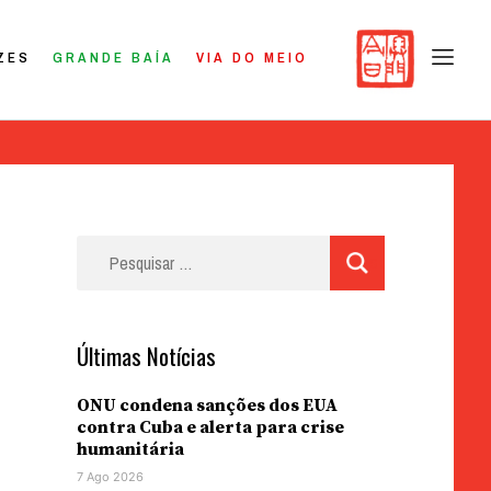
ZES
GRANDE BAÍA
VIA DO MEIO
Pesquisar
por:
Últimas Notícias
ONU condena sanções dos EUA
contra Cuba e alerta para crise
humanitária
7 Ago 2026