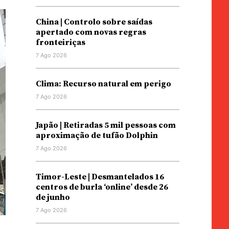
China | Controlo sobre saídas
apertado com novas regras
fronteiriças
7 Ago 2026
Clima: Recurso natural em perigo
7 Ago 2026
Japão | Retiradas 5 mil pessoas com
aproximação de tufão Dolphin
7 Ago 2026
Timor-Leste | Desmantelados 16
centros de burla ‘online’ desde 26
de junho
7 Ago 2026