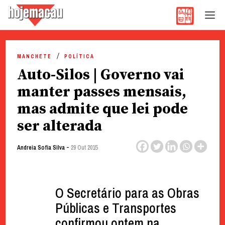
Hoje Macau
Jornal em Língua Portuguesa
Skip
to
MANCHETE
POLÍTICA
content
Auto-Silos | Governo vai
manter passes mensais,
mas admite que lei pode
ser alterada
-
Andreia Sofia Silva
29 Out 2015
O Secretário para as Obras
Públicas e Transportes
confirmou ontem na