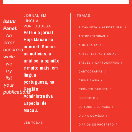
JORNAL EM
TEMAS
Issuu
LÍNGUA
PORTUGUESA
Panel:
A CANHOTA
AI PORTUGAL
Este é o jornal
An
ANTROPOFOBIAS
Hoje Macau na
error
internet. Somos
A OUTRA FACE
occurred
as notícias, a
ARTES, LETRAS E IDEIAS
while
análise, a opinião
we
BREVES
CARTOGRAFIAS
e muito mais, em
try
CARTOGRAFIAS
língua
list
portuguesa, na
CHINA / ÁSIA
your
Região
CRÓNICO ORIENTE
publications
Administrativa
DESPORTO
Especial de
DE TUDO E DE NADA
Macau.
DIVINA COMÉDIA
VER TODAS
DIÁRIOS DE PRÓSPERO