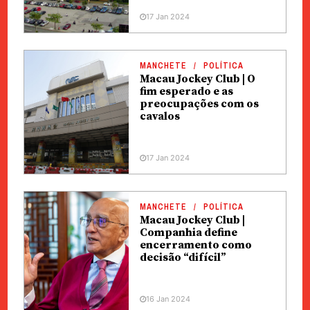
17 Jan 2024
MANCHETE
POLÍTICA
Macau Jockey Club | O
fim esperado e as
preocupações com os
cavalos
17 Jan 2024
MANCHETE
POLÍTICA
Macau Jockey Club |
Companhia define
encerramento como
decisão “difícil”
16 Jan 2024