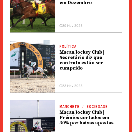
em Dezembro
29 Nov 2023
POLÍTICA
Macau Jockey Club |
Secretário diz que
contrato está a ser
cumprido
23 Nov 2023
MANCHETE
SOCIEDADE
Macau Jockey Club |
Prémios cortados em
30% por baixas apostas