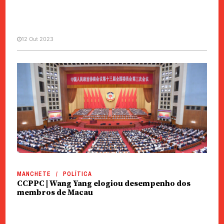
12 Out 2023
MANCHETE
POLÍTICA
Uma Faixa, Uma Rota | Lao Nga
Wong quer “academia científica”
MANCHETE
POLÍTICA
CCPPC | Wang Yang elogiou desempenho dos
membros de Macau