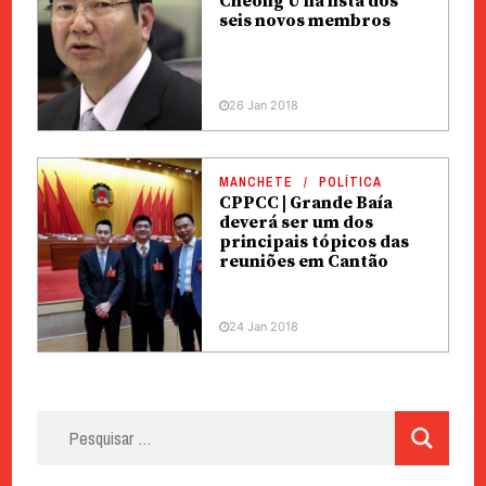
Cheong U na lista dos
seis novos membros
26 Jan 2018
MANCHETE
POLÍTICA
CPPCC | Grande Baía
deverá ser um dos
principais tópicos das
reuniões em Cantão
24 Jan 2018
Pesquisar
por: