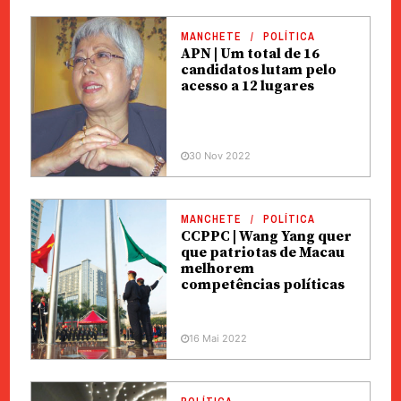
MANCHETE
POLÍTICA
APN | Um total de 16
candidatos lutam pelo
acesso a 12 lugares
30 Nov 2022
MANCHETE
POLÍTICA
CCPPC | Wang Yang quer
que patriotas de Macau
melhorem
competências políticas
16 Mai 2022