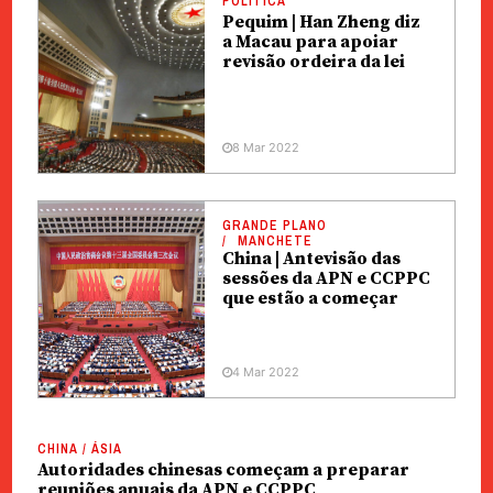
POLÍTICA
Pequim | Han Zheng diz
a Macau para apoiar
revisão ordeira da lei
8 Mar 2022
GRANDE PLANO
MANCHETE
China | Antevisão das
sessões da APN e CCPPC
que estão a começar
4 Mar 2022
CHINA / ÁSIA
Autoridades chinesas começam a preparar
reuniões anuais da APN e CCPPC