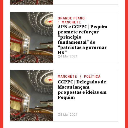
GRANDE PLANO
MANCHETE
APN e CCPPC | Pequim
promete reforçar
“princípio
fundamental” de
“patriotas a governar
HK”
4 Mar 2021
MANCHETE
POLÍTICA
CCPPC | Delegados de
Macau lançam
propostas e ideias em
Pequim
3 Mar 2021