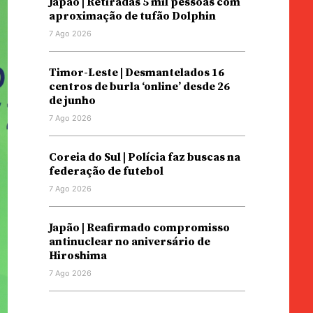
Japão | Retiradas 5 mil pessoas com
aproximação de tufão Dolphin
7 Ago 2026
Timor-Leste | Desmantelados 16
centros de burla ‘online’ desde 26
de junho
7 Ago 2026
Coreia do Sul | Polícia faz buscas na
federação de futebol
7 Ago 2026
Japão | Reafirmado compromisso
antinuclear no aniversário de
Hiroshima
7 Ago 2026