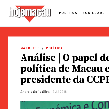
POLÍTICA
SOCIEDADE
Hoje Macau
Jornal em Língua Portuguesa
Skip
to
MANCHETE
POLÍTICA
content
Análise | O papel 
política de Macau 
presidente da CCP
Andreia Sofia Silva
-
9 Jul 2018