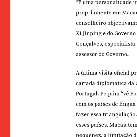
“É uma personalidade i
propriamente em Macau
conselheiro objectivam
Xi Jinping e do Governo
Gonçalves, especialista 
assessor do Governo.
A última visita oficial
cartada diplomática da
Portugal. Pequim “vê P
com os países de língu
fazer essa triangulação.
esses países. Macau te
pequenez, a limitação d