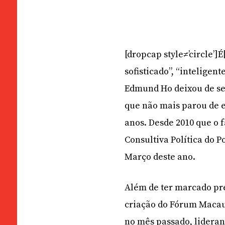
[dropcap style≠’circle’]
sofisticado”, “inteligen
Edmund Ho deixou de se
que não mais parou de e
anos. Desde 2010 que o 
Consultiva Política do P
Março deste ano.
Além de ter marcado pr
criação do Fórum Macau
no mês passado, lidera