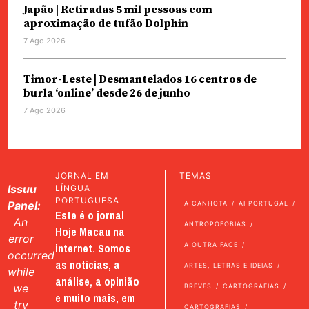
Japão | Retiradas 5 mil pessoas com
aproximação de tufão Dolphin
7 Ago 2026
Timor-Leste | Desmantelados 16 centros de
burla ‘online’ desde 26 de junho
7 Ago 2026
JORNAL EM
TEMAS
Issuu
LÍNGUA
PORTUGUESA
Panel:
A CANHOTA
AI PORTUGAL
Este é o jornal
An
ANTROPOFOBIAS
Hoje Macau na
error
internet. Somos
A OUTRA FACE
occurred
as notícias, a
ARTES, LETRAS E IDEIAS
while
análise, a opinião
we
BREVES
CARTOGRAFIAS
e muito mais, em
try
CARTOGRAFIAS