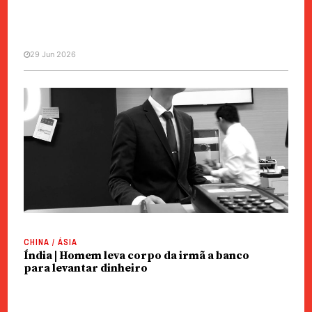
29 Jun 2026
SOCIEDADE
Banco do bloco BRICS emite pela
primeira vez dívida em Macau
CHINA / ÁSIA
Índia | Homem leva corpo da irmã a banco
para levantar dinheiro