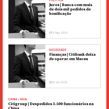
POLÍTICA
Juros | Banca com mais
de dois mil pedidos de
bonificação
13 Ago 2025
SOCIEDADE
Finanças | Citibank deixa
de operar em Macau
30 Jun 2025
CHINA / ÁSIA
Citigroup | Despedidos 3.500 funcionários na
China