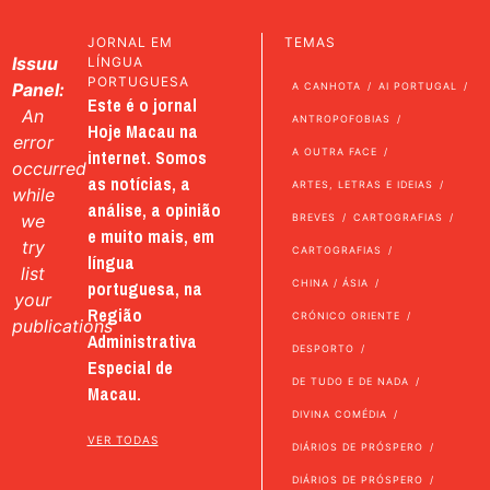
JORNAL EM
TEMAS
Issuu
LÍNGUA
PORTUGUESA
Panel:
A CANHOTA
AI PORTUGAL
Este é o jornal
An
ANTROPOFOBIAS
Hoje Macau na
error
internet. Somos
A OUTRA FACE
occurred
as notícias, a
ARTES, LETRAS E IDEIAS
while
análise, a opinião
we
BREVES
CARTOGRAFIAS
e muito mais, em
try
CARTOGRAFIAS
língua
list
portuguesa, na
CHINA / ÁSIA
your
Região
CRÓNICO ORIENTE
publications
Administrativa
DESPORTO
Especial de
DE TUDO E DE NADA
Macau.
DIVINA COMÉDIA
VER TODAS
DIÁRIOS DE PRÓSPERO
DIÁRIOS DE PRÓSPERO