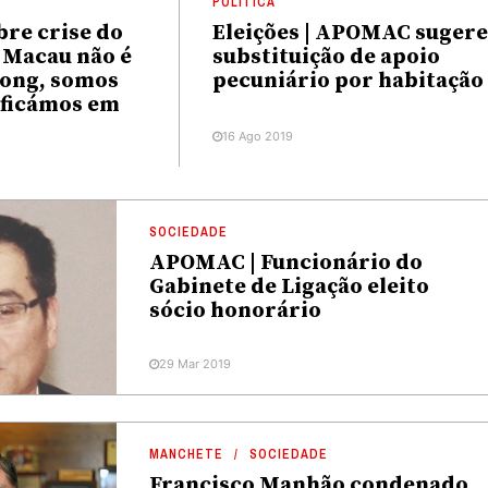
POLÍTICA
bre crise do
Eleições | APOMAC suger
 Macau não é
substituição de apoio
ong, somos
pecuniário por habitação
 ficámos em
16 Ago 2019
SOCIEDADE
APOMAC | Funcionário do
Gabinete de Ligação eleito
sócio honorário
29 Mar 2019
MANCHETE
SOCIEDADE
Francisco Manhão condenado