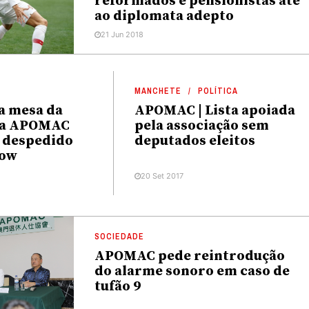
reformados e pensionistas até
ao diplomata adepto
21 Jun 2018
MANCHETE
POLÍTICA
a mesa da
APOMAC | Lista apoiada
da APOMAC
pela associação sem
o despedido
deputados eleitos
how
20 Set 2017
SOCIEDADE
APOMAC pede reintrodução
do alarme sonoro em caso de
tufão 9