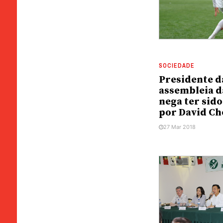
SOCIEDADE
Presidente d
assembleia 
nega ter sid
por David C
27 Mar 2018