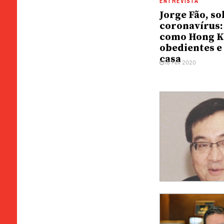
ENTREVISTA
Jorge Fão, so
coronavírus:
como Hong K
obedientes e
casa
18 Fev 2020