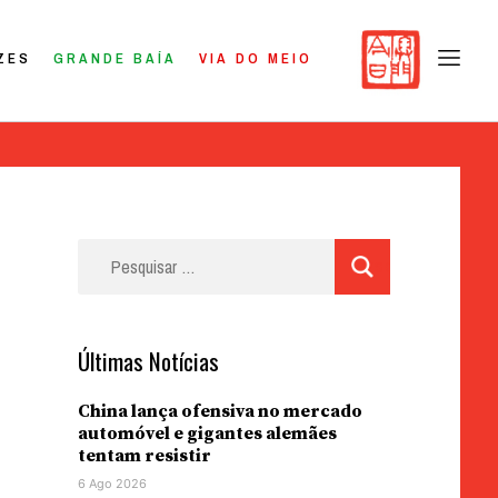
ZES
GRANDE BAÍA
VIA DO MEIO
Pesquisar
por:
Últimas Notícias
China lança ofensiva no mercado
automóvel e gigantes alemães
tentam resistir
6 Ago 2026