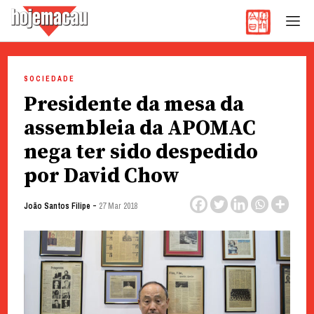
Hoje Macau
Jornal em Língua Portuguesa
Skip
to
SOCIEDADE
content
Presidente da mesa da
assembleia da APOMAC
nega ter sido despedido
por David Chow
-
João Santos Filipe
27 Mar 2018