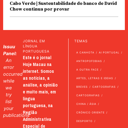
Cabo Verde | Sustentabilidade do banco de David
Chow continua por provar
JORNAL EM
TEMAS
Issuu
LÍNGUA
PORTUGUESA
Panel:
A CANHOTA
AI PORTUGAL
Este é o jornal
An
ANTROPOFOBIAS
Hoje Macau na
error
internet. Somos
A OUTRA FACE
occurred
as notícias, a
ARTES, LETRAS E IDEIAS
while
análise, a opinião
we
BREVES
CARTOGRAFIAS
e muito mais, em
try
CARTOGRAFIAS
língua
list
portuguesa, na
CHINA / ÁSIA
your
Região
CRÓNICO ORIENTE
publications
Administrativa
DESPORTO
Especial de