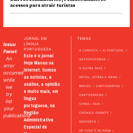
acessos para atrair turistas
JORNAL EM
TEMAS
Issuu
LÍNGUA
PORTUGUESA
Panel:
A CANHOTA
AI PORTUGAL
Este é o jornal
An
ANTROPOFOBIAS
Hoje Macau na
error
internet. Somos
A OUTRA FACE
occurred
as notícias, a
ARTES, LETRAS E IDEIAS
while
análise, a opinião
we
BREVES
CARTOGRAFIAS
e muito mais, em
try
CARTOGRAFIAS
língua
list
portuguesa, na
CHINA / ÁSIA
your
Região
CRÓNICO ORIENTE
publications
Administrativa
DESPORTO
Especial de
DE TUDO E DE NADA