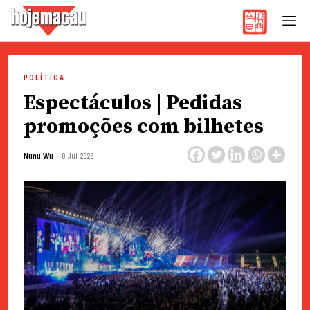
Hoje Macau
Jornal em Língua Portuguesa
Skip
to
POLÍTICA
content
Espectáculos | Pedidas
promoções com bilhetes
-
Nunu Wu
8 Jul 2026