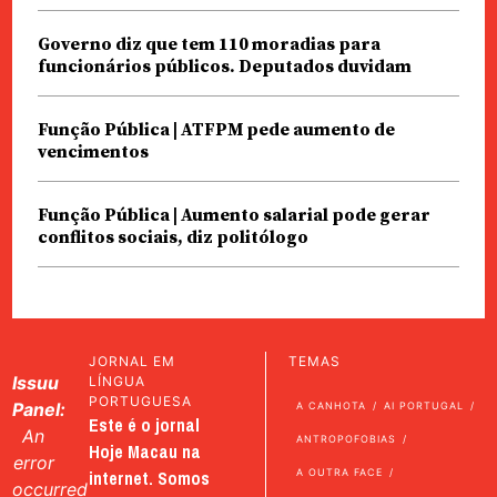
Governo diz que tem 110 moradias para
funcionários públicos. Deputados duvidam
Função Pública | ATFPM pede aumento de
vencimentos
Função Pública | Aumento salarial pode gerar
conflitos sociais, diz politólogo
JORNAL EM
TEMAS
Issuu
LÍNGUA
PORTUGUESA
Panel:
A CANHOTA
AI PORTUGAL
Este é o jornal
An
ANTROPOFOBIAS
Hoje Macau na
error
internet. Somos
A OUTRA FACE
occurred