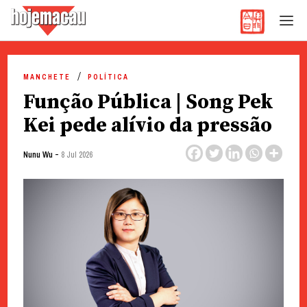
Hoje Macau
Jornal em Língua Portuguesa
Skip
to
MANCHETE
POLÍTICA
content
Função Pública | Song Pek
Kei pede alívio da pressão
-
Nunu Wu
8 Jul 2026