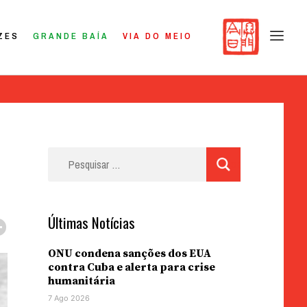
ZES
GRANDE BAÍA
VIA DO MEIO
Pesquisar
por:
Últimas Notícias
ONU condena sanções dos EUA
contra Cuba e alerta para crise
humanitária
7 Ago 2026