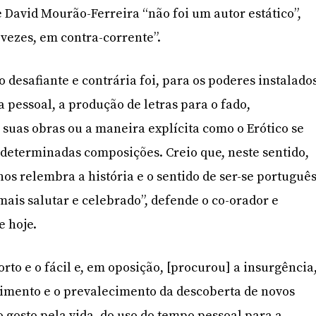
e David Mourão-Ferreira “não foi um autor estático”,
 vezes, em contra-corrente”.
 desafiante e contrária foi, para os poderes instalado
a pessoal, a produção de letras para o fado,
suas obras ou a maneira explícita como o Erótico se
determinadas composições. Creio que, neste sentido,
os relembra a história e o sentido de ser-se português
mais salutar e celebrado”, defende o co-orador e
e hoje.
rto e o fácil e, em oposição, [procurou] a insurgência
cimento e o prevalecimento da descoberta de novos
o gosto pela vida, do uso do tempo pessoal para a