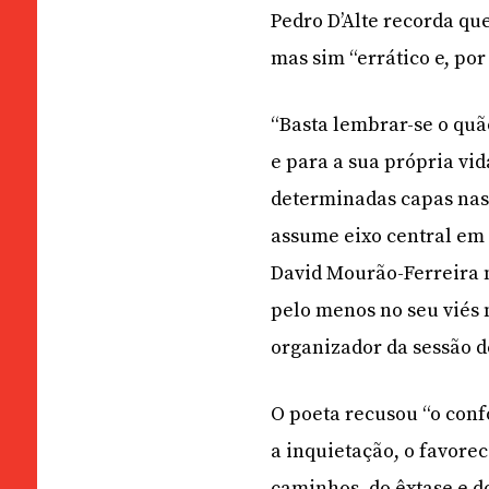
Pedro D’Alte recorda qu
mas sim “errático e, por
“Basta lembrar-se o quão
e para a sua própria vid
determinadas capas nas 
assume eixo central em 
David Mourão-Ferreira n
pelo menos no seu viés 
organizador da sessão d
O poeta recusou “o confo
a inquietação, o favore
caminhos, do êxtase e d