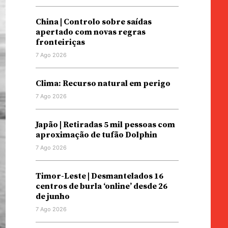
China | Controlo sobre saídas
apertado com novas regras
fronteiriças
7 Ago 2026
Clima: Recurso natural em perigo
7 Ago 2026
Japão | Retiradas 5 mil pessoas com
aproximação de tufão Dolphin
7 Ago 2026
Timor-Leste | Desmantelados 16
centros de burla ‘online’ desde 26
de junho
7 Ago 2026