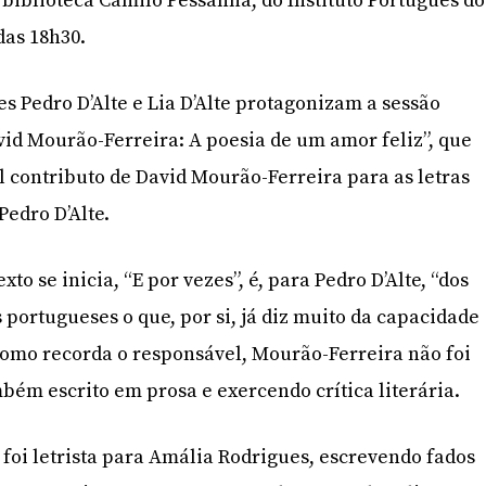
 biblioteca Camilo Pessanha, do Instituto Português do
das 18h30.
s Pedro D’Alte e Lia D’Alte protagonizam a sessão
vid Mourão-Ferreira: A poesia de um amor feliz”, que
al contributo de David Mourão-Ferreira para as letras
Pedro D’Alte.
to se inicia, “E por vezes”, é, para Pedro D’Alte, “dos
portugueses o que, por si, já diz muito da capacidade
 como recorda o responsável, Mourão-Ferreira não foi
bém escrito em prosa e exercendo crítica literária.
foi letrista para Amália Rodrigues, escrevendo fados