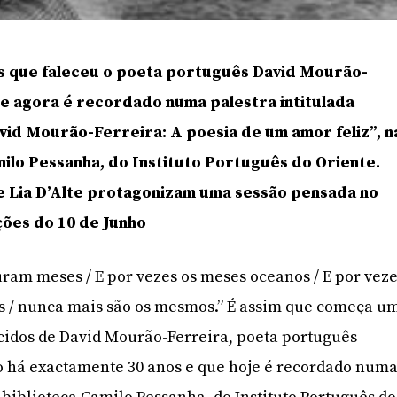
os que faleceu o poeta português David Mourão-
ue agora é recordado numa palestra intitulada
id Mourão-Ferreira: A poesia de um amor feliz”, n
milo Pessanha, do Instituto Português do Oriente.
e Lia D’Alte protagonizam uma sessão pensada no
ões do 10 de Junho
uram meses / E por vezes os meses oceanos / E por vez
s / nunca mais são os mesmos.” É assim que começa u
idos de David Mourão-Ferreira, poeta português
 há exactamente 30 anos e que hoje é recordado num