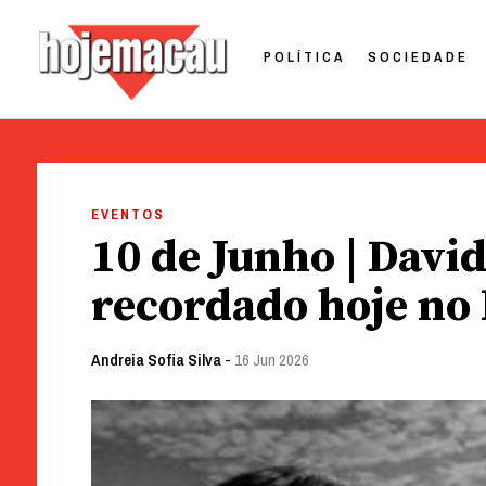
POLÍTICA
SOCIEDADE
Hoje Macau
Jornal em Língua Portuguesa
Skip
to
EVENTOS
content
10 de Junho | Davi
recordado hoje no
Andreia Sofia Silva
-
16 Jun 2026