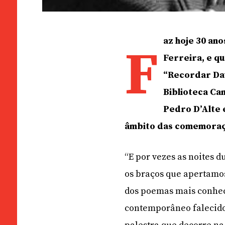
az hoje 30 an
F
Ferreira, e q
“Recordar Dav
Biblioteca Ca
Pedro D’Alte 
âmbito das comemoraç
“E por vezes as noites d
os braços que apertamo
dos poemas mais conhec
contemporâneo falecido