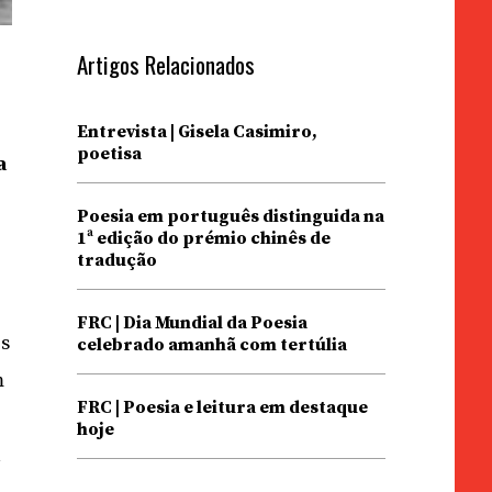
Artigos Relacionados
Entrevista | Gisela Casimiro,
poetisa
a
Poesia em português distinguida na
1ª edição do prémio chinês de
tradução
FRC | Dia Mundial da Poesia
es
celebrado amanhã com tertúlia
m
FRC | Poesia e leitura em destaque
hoje
a