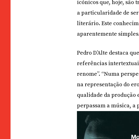
icónicos que, hoje, são 
a particularidade de se
literário. Este conhec
aparentemente simples.
Pedro D’Alte destaca que
referências intertextua
renome”. “Numa perspect
na representação do ero
qualidade da produção e
perpassam a música, a p