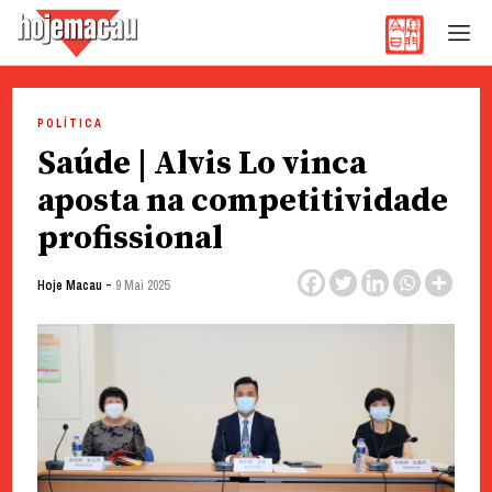
Hoje Macau
Jornal em Língua Portuguesa
Skip
to
POLÍTICA
content
Saúde | Alvis Lo vinca
aposta na competitividade
profissional
-
Hoje Macau
9 Mai 2025