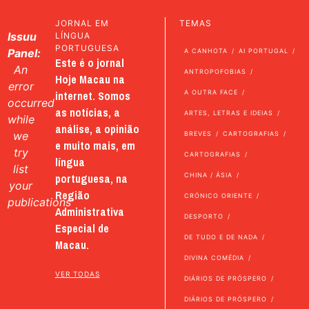
JORNAL EM
TEMAS
Issuu
LÍNGUA
PORTUGUESA
Panel:
A CANHOTA
AI PORTUGAL
Este é o jornal
An
ANTROPOFOBIAS
Hoje Macau na
error
internet. Somos
A OUTRA FACE
occurred
as notícias, a
ARTES, LETRAS E IDEIAS
while
análise, a opinião
we
BREVES
CARTOGRAFIAS
e muito mais, em
try
CARTOGRAFIAS
língua
list
portuguesa, na
CHINA / ÁSIA
your
Região
CRÓNICO ORIENTE
publications
Administrativa
DESPORTO
Especial de
DE TUDO E DE NADA
Macau.
DIVINA COMÉDIA
VER TODAS
DIÁRIOS DE PRÓSPERO
DIÁRIOS DE PRÓSPERO