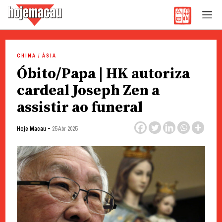
Hoje Macau
Jornal em Língua Portuguesa
Skip
to
CHINA / ÁSIA
content
Óbito/Papa | HK autoriza
cardeal Joseph Zen a
assistir ao funeral
-
Hoje Macau
25 Abr 2025