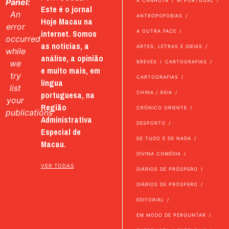
Panel:
A CANHOTA
AI PORTUGAL
Este é o jornal
An
ANTROPOFOBIAS
Hoje Macau na
error
internet. Somos
A OUTRA FACE
occurred
as notícias, a
ARTES, LETRAS E IDEIAS
while
análise, a opinião
we
BREVES
CARTOGRAFIAS
e muito mais, em
try
CARTOGRAFIAS
língua
list
portuguesa, na
CHINA / ÁSIA
your
Região
CRÓNICO ORIENTE
publications
Administrativa
DESPORTO
Especial de
DE TUDO E DE NADA
Macau.
DIVINA COMÉDIA
VER TODAS
DIÁRIOS DE PRÓSPERO
DIÁRIOS DE PRÓSPERO
EDITORIAL
EM MODO DE PERGUNTAR