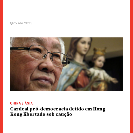
25 Abr 2025
CHINA / ÁSIA
Óbito/Papa | HK autoriza cardeal
Joseph Zen a assistir ao funeral
CHINA / ÁSIA
Cardeal pró-democracia detido em Hong
Kong libertado sob caução