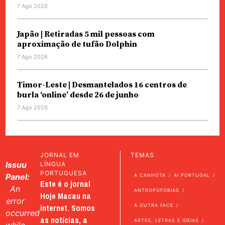
7 Ago 2026
Japão | Retiradas 5 mil pessoas com
aproximação de tufão Dolphin
7 Ago 2026
Timor-Leste | Desmantelados 16 centros de
burla ‘online’ desde 26 de junho
7 Ago 2026
JORNAL EM
TEMAS
Issuu
LÍNGUA
PORTUGUESA
Panel:
A CANHOTA
AI PORTUGAL
Este é o jornal
An
ANTROPOFOBIAS
Hoje Macau na
error
internet. Somos
A OUTRA FACE
occurred
as notícias, a
ARTES, LETRAS E IDEIAS