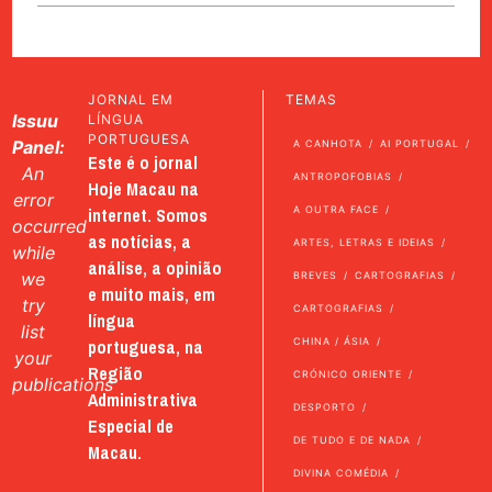
JORNAL EM
TEMAS
Issuu
LÍNGUA
PORTUGUESA
Panel:
A CANHOTA
AI PORTUGAL
Este é o jornal
An
ANTROPOFOBIAS
Hoje Macau na
error
internet. Somos
A OUTRA FACE
occurred
as notícias, a
ARTES, LETRAS E IDEIAS
while
análise, a opinião
we
BREVES
CARTOGRAFIAS
e muito mais, em
try
CARTOGRAFIAS
língua
list
portuguesa, na
CHINA / ÁSIA
your
Região
CRÓNICO ORIENTE
publications
Administrativa
DESPORTO
Especial de
DE TUDO E DE NADA
Macau.
DIVINA COMÉDIA