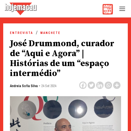
Hoje Macau
Jornal em Língua Portuguesa
Skip
to
ENTREVISTA
MANCHETE
content
José Drummond, curador
de “Aqui e Agora” |
Histórias de um “espaço
intermédio”
-
Andreia Sofia Silva
24 Set 2024