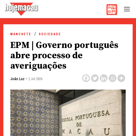
Hoje Macau
Jornal em Língua Portuguesa
Skip
to
MANCHETE
SOCIEDADE
content
EPM | Governo português
abre processo de
averiguações
-
João Luz
1 Jul 2024