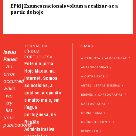
EPM | Exames nacionais voltam a realizar-se a
partir de hoje
JORNAL EM
TEMAS
Issuu
LÍNGUA
PORTUGUESA
Panel:
A CANHOTA
AI PORTUGAL
Este é o jornal
An
ANTROPOFOBIAS
Hoje Macau na
error
internet. Somos
A OUTRA FACE
occurred
as notícias, a
ARTES, LETRAS E IDEIAS
while
análise, a opinião
we
BREVES
CARTOGRAFIAS
e muito mais, em
try
CARTOGRAFIAS
língua
list
portuguesa, na
CHINA / ÁSIA
your
Região
CRÓNICO ORIENTE
publications
Administrativa
DESPORTO