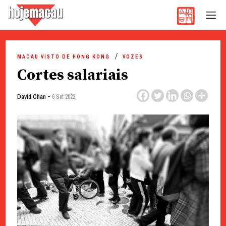
Hoje Macau
Jornal em Língua Portuguesa
Skip
to
MACAU VISTO DE HONG KONG
VOZES
content
Cortes salariais
-
David Chan
6 Set 2022