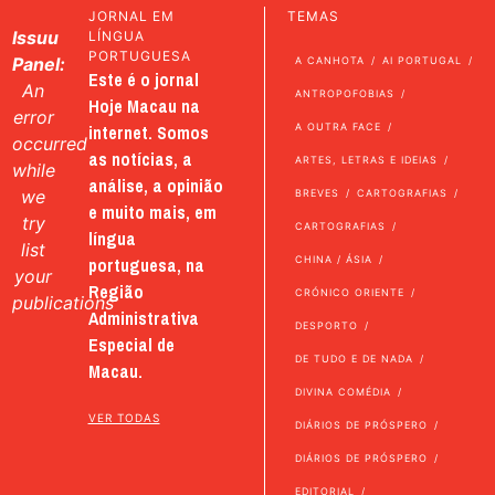
JORNAL EM
TEMAS
Issuu
LÍNGUA
PORTUGUESA
Panel:
A CANHOTA
AI PORTUGAL
Este é o jornal
An
ANTROPOFOBIAS
Hoje Macau na
error
internet. Somos
A OUTRA FACE
occurred
as notícias, a
ARTES, LETRAS E IDEIAS
while
análise, a opinião
we
BREVES
CARTOGRAFIAS
e muito mais, em
try
CARTOGRAFIAS
língua
list
portuguesa, na
CHINA / ÁSIA
your
Região
CRÓNICO ORIENTE
publications
Administrativa
DESPORTO
Especial de
DE TUDO E DE NADA
Macau.
DIVINA COMÉDIA
VER TODAS
DIÁRIOS DE PRÓSPERO
DIÁRIOS DE PRÓSPERO
EDITORIAL