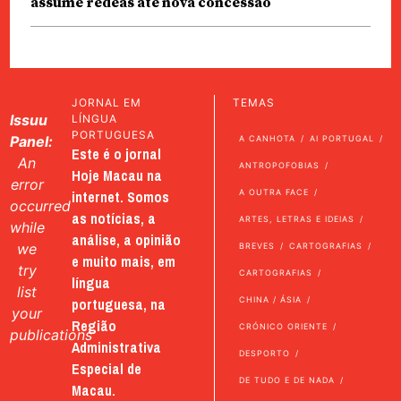
assume rédeas até nova concessão
JORNAL EM
TEMAS
Issuu
LÍNGUA
PORTUGUESA
Panel:
A CANHOTA
AI PORTUGAL
Este é o jornal
An
ANTROPOFOBIAS
Hoje Macau na
error
internet. Somos
A OUTRA FACE
occurred
as notícias, a
ARTES, LETRAS E IDEIAS
while
análise, a opinião
we
BREVES
CARTOGRAFIAS
e muito mais, em
try
CARTOGRAFIAS
língua
list
portuguesa, na
CHINA / ÁSIA
your
Região
CRÓNICO ORIENTE
publications
Administrativa
DESPORTO
Especial de
DE TUDO E DE NADA
Macau.