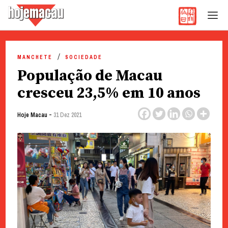
Hoje Macau
Jornal em Língua Portuguesa
Skip
to
MANCHETE
SOCIEDADE
content
População de Macau
cresceu 23,5% em 10 anos
-
Hoje Macau
31 Dez 2021