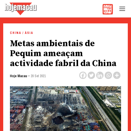
Hoje Macau
Jornal em Língua Portuguesa
Skip
to
CHINA / ÁSIA
content
Metas ambientais de
Pequim ameaçam
actividade fabril da China
-
Hoje Macau
28 Set 2021