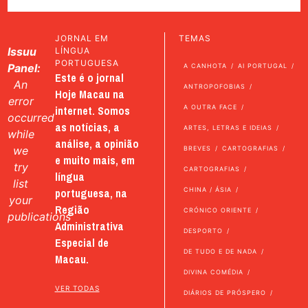
JORNAL EM
TEMAS
Issuu
LÍNGUA
PORTUGUESA
Panel:
A CANHOTA
AI PORTUGAL
Este é o jornal
An
ANTROPOFOBIAS
Hoje Macau na
error
internet. Somos
A OUTRA FACE
occurred
as notícias, a
ARTES, LETRAS E IDEIAS
while
análise, a opinião
we
BREVES
CARTOGRAFIAS
e muito mais, em
try
CARTOGRAFIAS
língua
list
portuguesa, na
CHINA / ÁSIA
your
Região
CRÓNICO ORIENTE
publications
Administrativa
DESPORTO
Especial de
DE TUDO E DE NADA
Macau.
DIVINA COMÉDIA
VER TODAS
DIÁRIOS DE PRÓSPERO